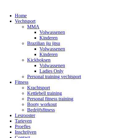
Home
Vechtsport
MMA
Volwassenen
Kinderen
Brazilian jiu jitsu
Volwassenen
Kinderen
Kickboksen
Volwassenen
Ladies Only
Personal training vechtsport
Fitness
Krachtsport
Kettlebell training
Personal fitness training
Booty workout
Bedrijfsfitness
Lesrooster
Tarieven
Proefles
Inschrijven
Contact